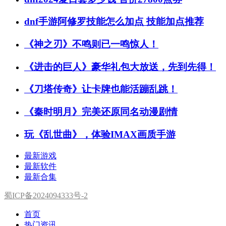
dnf手游阿修罗技能怎么加点 技能加点推荐
《神之刃》不鸣则已一鸣惊人！
《进击的巨人》豪华礼包大放送，先到先得！
《刀塔传奇》让卡牌也能活蹦乱跳！
《秦时明月》完美还原同名动漫剧情
玩《乱世曲》，体验IMAX画质手游
最新游戏
最新软件
最新合集
蜀ICP备2024094333号-2
首页
热门资讯