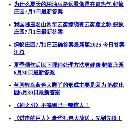
为什么夏天的柏油马路远看像是在冒热气 蚂蚁
庄园7月1日最新答案
我国哪座名山常年云雾缭绕有云雾窟之称 蚂蚁
庄园7月1日最新答案
蚂蚁庄园7月1日正确答案最新版2025 今日答案
汇总
夏季晒伤后以下哪种处理方法更健康 蚂蚁庄园
6月30日最新答案
蓝脚鲣鸟蓝色大脚丫的形成主要是因为 蚂蚁庄
园6月30日最新答案
《神之刃》不鸣则已一鸣惊人！
《进击的巨人》豪华礼包大放送，先到先得！